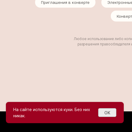
Приглашения в конверте
Электронны
Конвер
Любое использование либо копир
разрешения правообладателя и
На сайте используются куки. Без них
OK
никак.