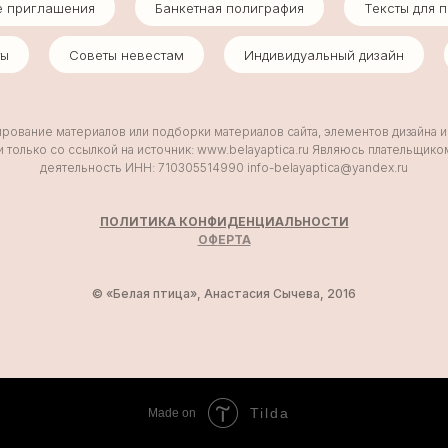
е приглашения
Банкетная полиграфия
Тексты для 
ты
Советы невестам
Индивидуальный дизайн
ование материалов или подборки материалов сайта, элементов дизайна 
 только со ссылкой на источник: www.belayaptica.ru Являюсь плательщик
деятельность ИНН: 710305514990 info-belayaptica@yandex.ru
ПОЛИТИКА КОНФИДЕНЦИАЛЬНОСТИ
ОФ
ЕРТА
© «Белая птица», Анастасия Сычева, 2016
Tilda
Made on