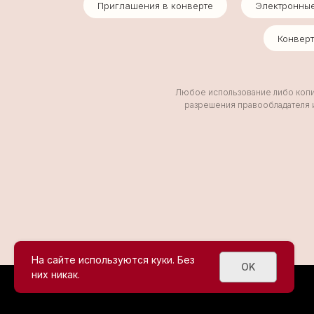
Приглашения в конверте
Электронны
Конвер
Любое использование либо копир
разрешения правообладателя и
На сайте используются куки. Без
OK
них никак.