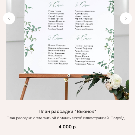
План рассадки "Вьюнок"
План рассадки с элегантной ботанической иллюстрацией. Подойдет
для свадьбы в любом стиле.
к
4 000
р.