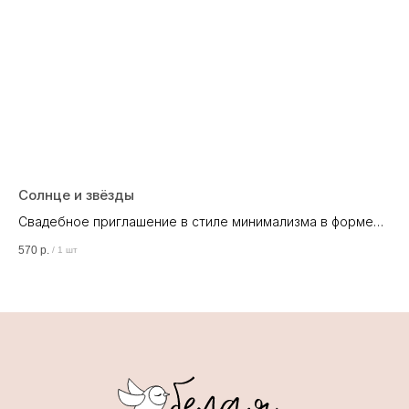
Солнце и звёзды
За
Свадебное приглашение в стиле минимализма в форме
Кл
арки.
570
р.
35
/
1 шт