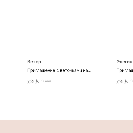
Ветер
Элегия
Приглашение с веточками на
Приглаш
фактурной бумаге.
иллюстр
р.
р.
350
350
/
1 шт
/