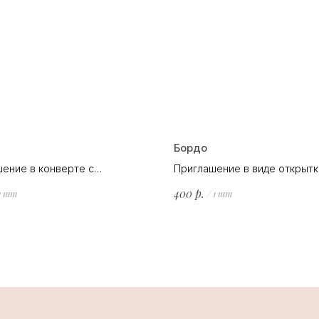
Бордо
ение в конверте с
Приглашение в виде открытк
ацией дерева.
бордовыми пионами.
р.
400
1 шт
/
1 шт