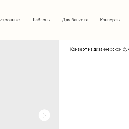
ктронные
Шаблоны
Для банкета
Конверты
Чёрный
Конверт из дизайнерской бум